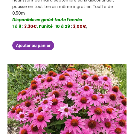
fleurissant de mai à septembre sans discontinuer,
pousse en tout terrain même ingrat en Touffe de
0.50m
Disponible en godet toute l’année
1 à 9
:
3,30€
, l’unité
10 à 29
:
3,00€
,
Ajouter au panier