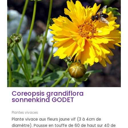
Coreopsis grandiflora
sonnenkind GODET
Plantes vivaces
Plante vivace aux fleurs jaune vif (3 à 4cm de
diamètre). Pousse en touffe de 60 de haut sur 40 de