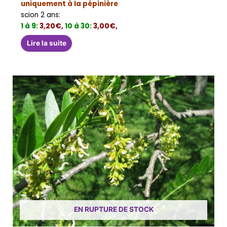
uniquement à la pépinière
scion 2 ans:
1 à 9:
3,20€,
10 à 30:
3,00€,
Lire la suite
EN RUPTURE DE STOCK