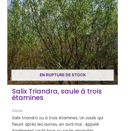
EN RUPTURE DE STOCK
Salix Triandra, saule à trois
étamines
Arbres
Salix triandra ou à trois étamines, Un saule qui
fleurit après les autres, en avril mai . Appelé
également saule brun ou saule amandier