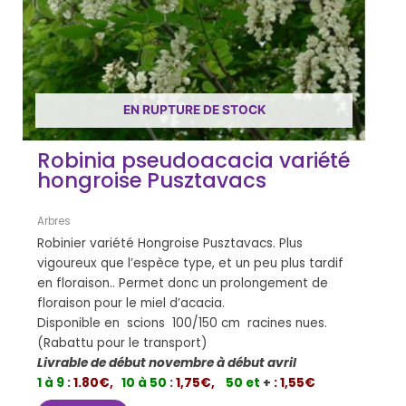
EN RUPTURE DE STOCK
Robinia pseudoacacia variété
hongroise Pusztavacs
Arbres
Robinier variété Hongroise Pusztavacs. Plus
vigoureux que l’espèce type, et un peu plus tardif
en floraison.. Permet donc un prolongement de
floraison pour le miel d’acacia.
Disponible en scions 100/150 cm racines nues.
(Rabattu pour le transport)
Livrable de début novembre à début avril
1 à 9
:
1.80€,
10 à 50
:
1,75€,
50 et
+
: 1,55€