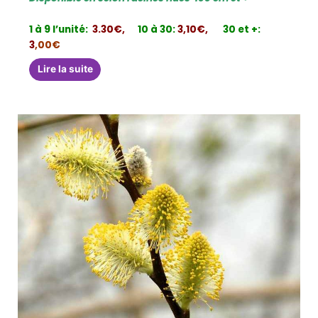
1 à 9 l’unité:
3.30€,
10 à 30:
3,10€,
30 et +:
3
,00€
Lire la suite