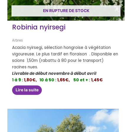
EN RUPTURE DE STOCK
Robinia nyirsegi
Arbres
Acacia nyirsegi, sélection hongroise à végétation
vigoureuse. Le plus tardif en floraison . Disponible en
scions 1,50m (rabattu à 80 pour le transport)
racines nues.
Livrable de début novembre à début avril
1 à 9 :
1,80€,
10 à 50 :
1,65€,
50 et +
:
1,45€
Lire la suite