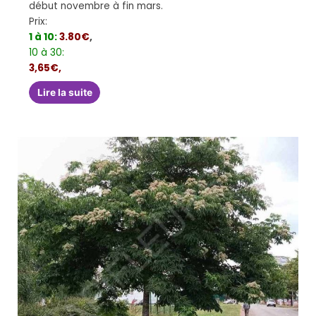
début novembre à fin mars.
Prix:
1 à 10:
3.80€
,
10 à 30:
3,65€,
Lire la suite