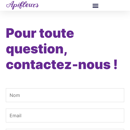
Aller
au
contenu
Pour toute
question,
contactez-nous !
N
o
m
E
m
a