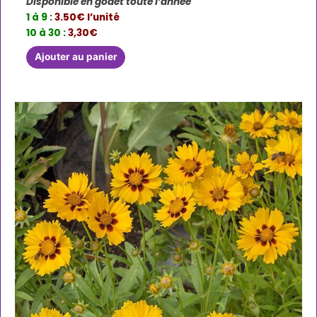
Disponible en godet toute l’année
1 à 9
:
3.50€ l’unité
10 à 30
:
3,30€
Ajouter au panier