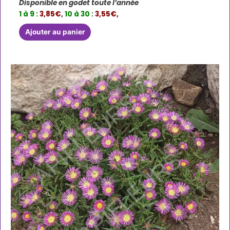
Disponible en godet toute l’année
1 à 9 :
3,85€
,
10 à 30
:
3,55€,
Ajouter au panier