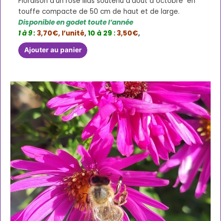
Floraison d’un rose lilas soutenu d’aout à octobre en
touffe compacte de 50 cm de haut et de large.
Disponible en godet toute l’année
1 à 9 :
3,70€, l’unité
,
10 à 29 :
3,50€
,
Ajouter au panier