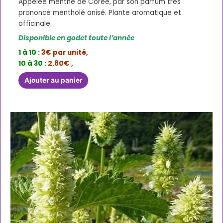
Appelée menthe de Corée, par son parfum très
prononcé mentholé anisé. Plante aromatique et
officinale.
Disponible en godet toute l’année
1 à 10 :
3€ par unité
,
10 à 30 :
2.80€
,
Ajouter au panier