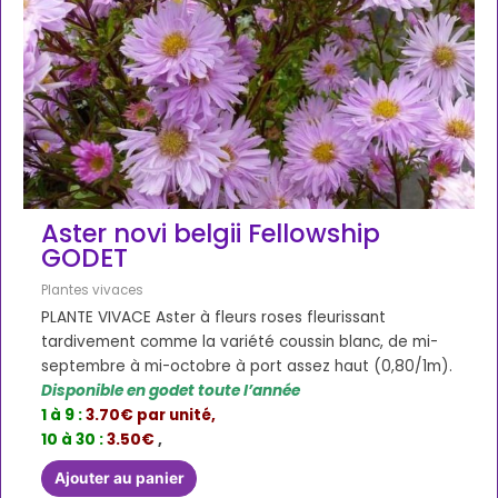
Aster novi belgii Fellowship
GODET
Plantes vivaces
PLANTE VIVACE Aster à fleurs roses fleurissant
tardivement comme la variété coussin blanc, de mi-
septembre à mi-octobre à port assez haut (0,80/1m).
Disponible en godet toute l’année
1 à 9 :
3.70€ par unité,
10 à 30 :
3.50€
,
Ajouter au panier