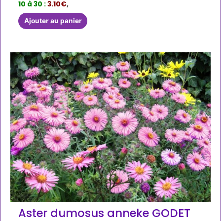
10 à 30 :
3.10€
,
Ajouter au panier
Aster dumosus anneke GODET