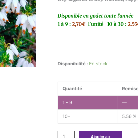
Disponible en godet toute l’année
1 à 9 :
2,70€
l’unité
10 à 30 :
2.5
quantité
Disponibilité :
En stock
de
Erica
darleyensis
Quantité
Remise
alba
GODET
1 - 9
—
10+
5.56 %
Ajouter au