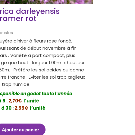
rica darleyensis
ramer rot
bustes
uyère d’hiver à fleurs rose foncé,
leurissant de début novembre à fin
ars . Variété à port compact, plus
arge que haut. largeur 1.00m x hauteur
.60m. Préfère les sol acides ou bonne
rre franche . Eviter les sol trop argileux
t trop humide
isponible en godet toute l’année
à 9 :
2,70€
l’unité
 à 30 :
2.55€
l’unité
Ajouter au panier