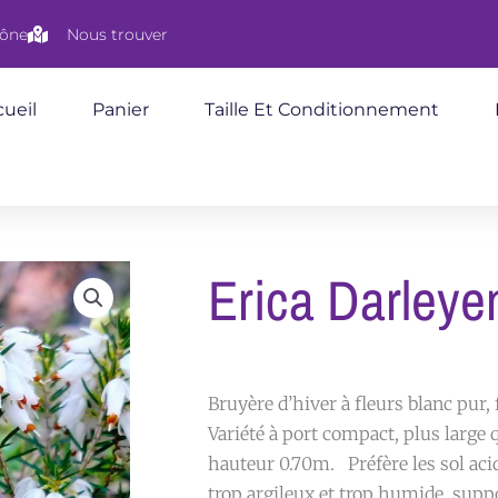
aône
Nous trouver
ueil
Panier
Taille Et Conditionnement
Erica Darley
Bruyère d’hiver à fleurs blanc pur, 
Variété à port compact, plus large 
hauteur 0.70m. Préfère les sol acid
trop argileux et trop humide, sup