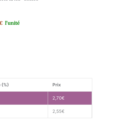
5€
l’unité
 (%)
Prix
2,70
€
2,55
€