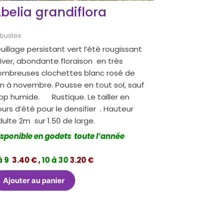
belia grandiflora
bustes
uillage persistant vert l’été rougissant
hiver, abondante floraison en très
ombreuses clochettes blanc rosé de
in à novembre. Pousse en tout sol, sauf
rop humide. Rustique. Le tailler en
urs d’été pour le densifier . Hauteur
ulte 2m sur 1.50 de large.
isponible en godets toute l’année
à 9
3.40 € ,
10 à 30
3.20 €
Ajouter au panier