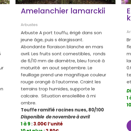
a
Amelanchier lamarckii
E
k
Arbustes
Ar
Arbuste A port touffu, érigé dans son
jeune âge, puis s élargissant.
Br
Abondante floraison blanche en mars
f
5
avril. Les fruits sont comestibles, ronds
m
de 6/10 mm de diamètre, bleu foncé à
l
ur
maturité en aout septembre. Le
0
feuillage prend une magnifique couleur
te
rouge orangé à l’automne. Craint les
e
en
terrains trop humides, supporte le
D
calcaire. Situation ensoleillée à mi
1 
ombre.
10
Touffe ramifié racines nues, 80/100
Disponible de novembre à avril
1 à 9
:
3.00€ l’unité
10 et plus
:
2.80€