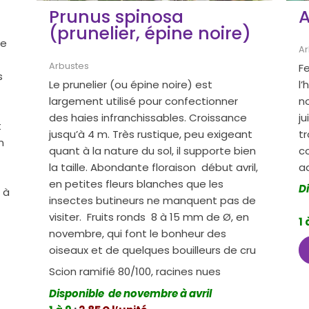
Prunus spinosa
A
(prunelier, épine noire)
re
Ar
Arbustes
Fe
s
Le prunelier (ou épine noire) est
l’
largement utilisé pour confectionner
n
des haies infranchissables. Croissance
ju
t
jusqu’à 4 m. Très rustique, peu exigeant
t
n
quant à la nature du sol, il supporte bien
co
la taille. Abondante floraison début avril,
ad
en petites fleurs blanches que les
D
 à
insectes butineurs ne manquent pas de
visiter. Fruits ronds 8 à 15 mm de Ø, en
1 
novembre, qui font le bonheur des
oiseaux et de quelques bouilleurs de cru
Scion ramifié 80/100, racines nues
Disponible de novembre à avril