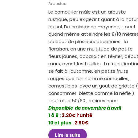
Arbustes
Le cornouiller mâle est un arbuste
rustique, peu exigeant quant à la natu
du sol. De croissance moyenne, il peut
quand même atteindre les 8/10 mètre
au bout de plusieurs décennies. la
floraison, en une multitude de petite
fleurs jaunes, apparait en février, débu
mars, avant les feuilles. La fructificatio
se fait à l’automne, en petits fruits
rouges que l’on nomme cornouilles,
comestibles avec un gout de griotte (
consommer blette comme la nèfle )
touffette 50/60 , racines nues
Disponible de novembre à avril
1 à 9
:
3.20€ l’unité
10 et plus
:
2.90€
Lire la suite