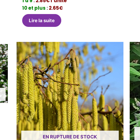
1 à 9
:
2.85€ l’unité
10 et plus
:
2.65€
Lire la suite
EN RUPTURE DE STOCK