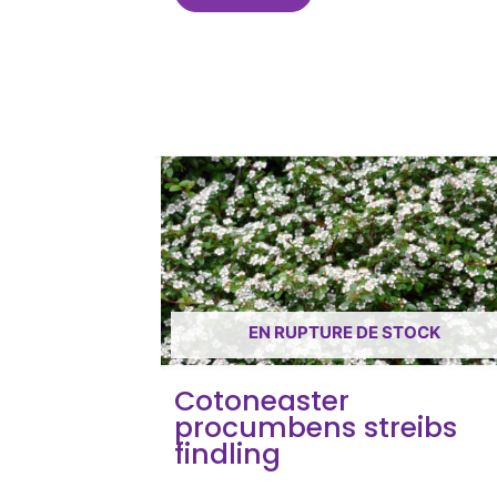
EN RUPTURE DE STOCK
Cotoneaster
procumbens streibs
findling