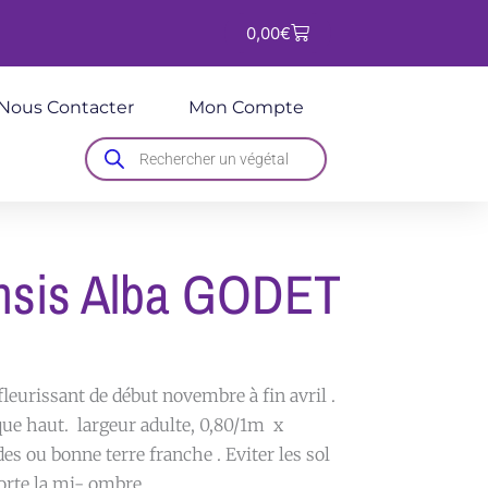
Panier
0,00
€
Nous Contacter
Mon Compte
Recherche
de
produits
ensis Alba GODET
fleurissant de début novembre à fin avril .
que haut. largeur adulte, 0,80/1m x
es ou bonne terre franche . Eviter les sol
porte la mi- ombre