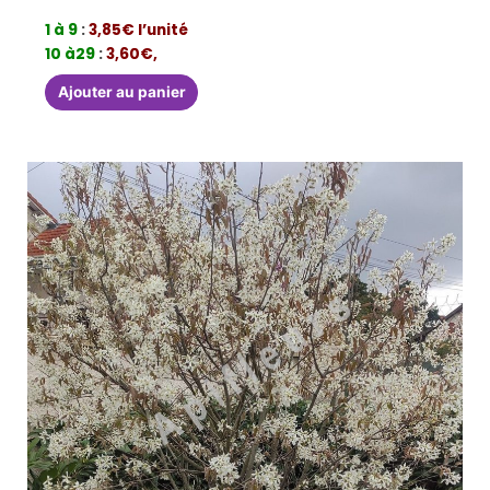
1 à 9
:
3,85€ l’unité
10 à29
:
3,60€,
Ajouter au panier