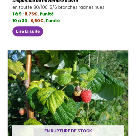
Disponible de novembre à avril
en touffe 80/100, 5/6 branches racines nues
1 à 9 :
8,75€
,
l’unité
10 à 30
:
8,50€
,
l’unité
Lire la suite
EN RUPTURE DE STOCK