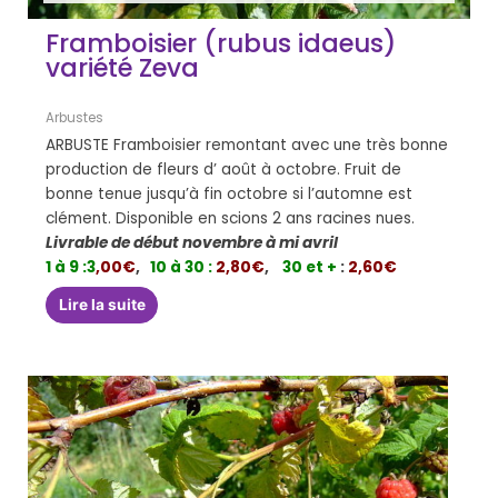
Framboisier (rubus idaeus)
variété Zeva
Arbustes
ARBUSTE Framboisier remontant avec une très bonne
production de fleurs d’ août à octobre. Fruit de
bonne tenue jusqu’à fin octobre si l’automne est
clément. Disponible en scions 2 ans racines nues.
Livrable de début novembre à mi avril
1 à 9 :
3
,00€
,
10 à 30 :
2,80€
,
30 et +
:
2,60€
Lire la suite