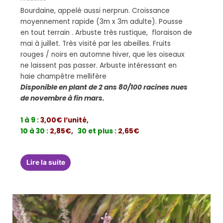
Bourdaine, appelé aussi nerprun. Croissance
moyennement rapide (3m x 3m adulte). Pousse
en tout terrain . Arbuste très rustique, floraison de
mai à juillet. Très visité par les abeilles. Fruits
rouges / noirs en automne hiver, que les oiseaux
ne laissent pas passer. Arbuste intéressant en
haie champêtre mellifère
Disponible en plant de 2 ans 80/100 racines nues
de novembre à fin mars.
1 à 9 :
3,00€ l’unité,
10 à 30 :
2,85€,
30 et plus :
2,65€
Lire la suite