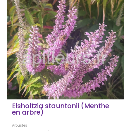
Elsholtzia stauntonii (Menthe
en arbre)
Arbustes