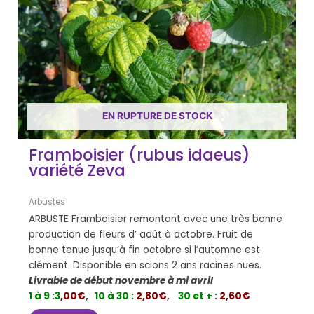
EN RUPTURE DE STOCK
Framboisier (rubus idaeus)
variété Zeva
Arbustes
ARBUSTE Framboisier remontant avec une très bonne
production de fleurs d’ août à octobre. Fruit de
bonne tenue jusqu’à fin octobre si l’automne est
clément. Disponible en scions 2 ans racines nues.
Livrable de début novembre à mi avril
1 à 9 :
3
,00€
,
10 à 30 :
2,80€
,
30 et +
:
2,60€