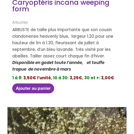
Caryoptéris incana weeping
form
Arbustes
ARBUSTE de taille plus importante que son cousin
clandonensis heavenly blue, largeur 1.20 pour une
hauteur de 1m à 1.30, fleurissant de juillet à
septembre, d’un bleu lavande. Très visité par les
abeilles. Tailler assez court chaque fin d’hiver.
Disponible en godet toute l’année, et touffe
trapue de novembre à mars
1 à 9:
3,50€ l’unité
,
10 à 30:
3,25€
,
30 et +:
3,00€
Ajouter au panier