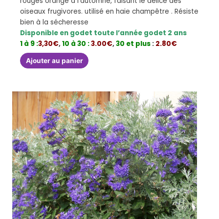
rouges orangé à l’automne, faisant le délice des
oiseaux frugivores. utilisé en haie champêtre . Résiste
bien à la sécheresse
Disponible en godet toute l’année godet 2 ans
1 à 9 :
3,30€
,
10 à 30 :
3.00€
,
30 et plus
:
2.80€
Ajouter au panier