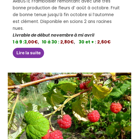
ARBUSTE Framboisier remontant avec une très
bonne production de fleurs d’ août à octobre. Fruit
de bonne tenue jusqu’à fin octobre si l’automne
est clément. Disponible en scions 2 ans racines
nues.
Livrable de début novembre à mi avril
1 à 9 :
3
,00€
,
10 à 30 :
2,80€
,
30 et +
:
2,60€
Lire la suite