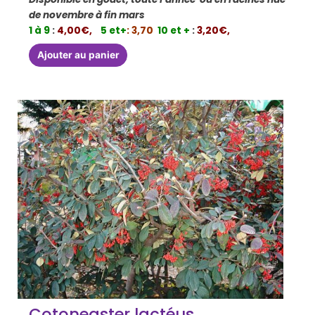
de novembre à fin mars
1 à 9
:
4,00€,
5 et+
: 3,70
10 et +
:
3,20€,
Ajouter au panier
Cotoneaster lactéus