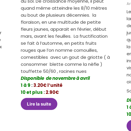
du sol. De croissance moyenne, il peut
Ar
quand même atteindre les 8/10 mètres
Le
au bout de plusieurs décennies. la
l
floraison, en une multitude de petite
de
fleurs jaunes, apparait en février, début
r
ju
mars, avant les feuilles. La fructification
e
qu
se fait à l’automne, en petits fruits
x
la
rouges que l’on nomme cornouilles,
en
comestibles avec un gout de griotte ( à
i
consommer blette comme la nèfle )
vi
touffette 50/60 , racines nues
n
Disponible de novembre à avril
oi
1 à 9
:
3.20€ l’unité
Sc
10 et plus
:
2.90€
D
Lire la suite
1 
10