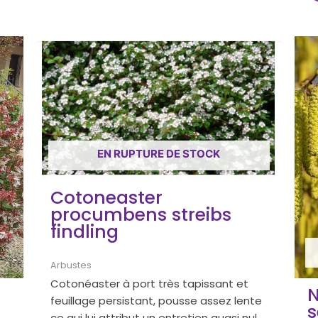
EN RUPTURE DE STOCK
Cotoneaster
procumbens streibs
findling
Arbustes
Cotonéaster à port très tapissant et
N
feuillage persistant, pousse assez lente
s
ce qui lui attribut un entretien quasi nul .