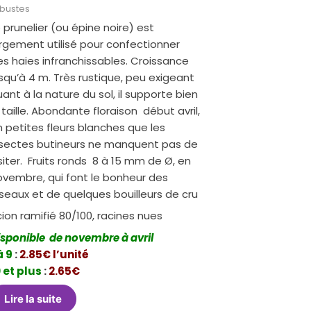
bustes
 prunelier (ou épine noire) est
argement utilisé pour confectionner
s haies infranchissables. Croissance
squ’à 4 m. Très rustique, peu exigeant
ant à la nature du sol, il supporte bien
 taille. Abondante floraison début avril,
 petites fleurs blanches que les
nsectes butineurs ne manquent pas de
siter. Fruits ronds 8 à 15 mm de Ø, en
ovembre, qui font le bonheur des
seaux et de quelques bouilleurs de cru
ion ramifié 80/100, racines nues
isponible de novembre à avril
à 9
:
2.85€ l’unité
 et plus
:
2.65€
Lire la suite