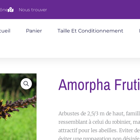
aône
Nous trouver
ueil
Panier
Taille Et Conditionnement
Amorpha Frut
Arbustes de 2,5/3 m de haut, famil
ressemblant à celui du robinier, mai
attractif pour les abeilles. Eviter 
éviter une propagation non désirée