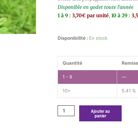
Disponible en godet toute l’année
1 à 9 :
3,70€ par unité
,
10 à 29 :
3,
quantité
Disponibilité :
En stock
de
Amorpha
fruticosa
Quantité
Remise
godet
1 - 9
—
10+
5.41 %
Ajouter au
panier