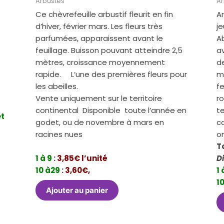
Arbustes
Ar
Ce chèvrefeuille arbustif fleurit en fin
Ar
,
d’hiver, février mars. Les fleurs très
je
parfumées, apparaissent avant le
A
feuillage. Buisson pouvant atteindre 2,5
av
mètres, croissance moyennement
d
rapide. L’une des premières fleurs pour
m
les abeilles.
f
Vente uniquement sur le territoire
r
continental Disponible toute l’année en
te
et
godet, ou de novembre à mars en
ca
racines nues
o
T
1 à 9
:
3,85€ l’unité
D
10 à29
:
3,60€,
1 
10
Ajouter au panier