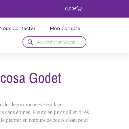
Panier
0,00
€
Nous Contacter
Mon Compte
Recherche
de
produits
icosa Godet
le des légumineuses Feuillage
s sans épines. Fleurs en juin/juillet. Très
de le planter en bordure de cours d’eau pour
.