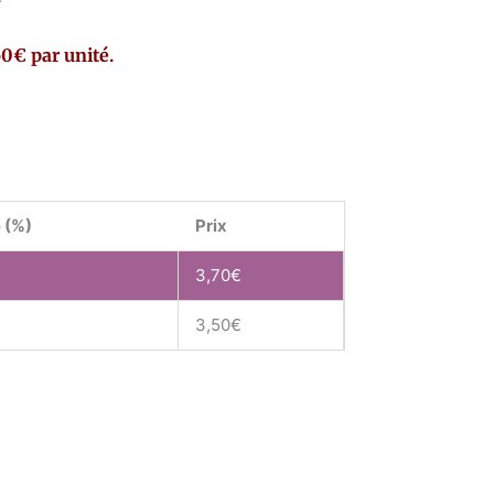
50€ par unité.
 (%)
Prix
3,70
€
3,50
€