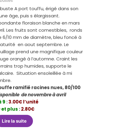
bustes
buste A port touffu, érigé dans son
une âge, puis s élargissant.
bondante floraison blanche en mars
ril. Les fruits sont comestibles, ronds
e 6/10 mm de diamètre, bleu foncé à
aturité en aout septembre. Le
euillage prend une magnifique couleur
ouge orangé à l’automne. Craint les
rrains trop humides, supporte le
lcaire. Situation ensoleillée à mi
mbre.
ouffe ramifié racines nues, 80/100
isponible de novembre à avril
à 9
:
3.00€ l’unité
 et plus
:
2.80€
Lire la suite