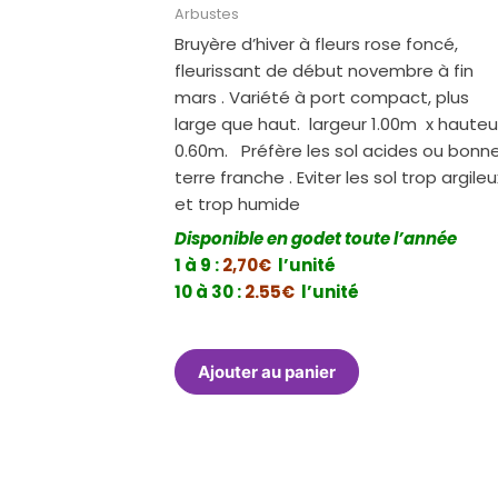
Arbustes
Bruyère d’hiver à fleurs rose foncé,
fleurissant de début novembre à fin
mars . Variété à port compact, plus
large que haut. largeur 1.00m x hauteu
0.60m. Préfère les sol acides ou bonn
terre franche . Eviter les sol trop argileu
et trop humide
Disponible en godet toute l’année
1 à 9 :
2,70€
l’unité
10 à 30 :
2.55€
l’unité
Ajouter au panier