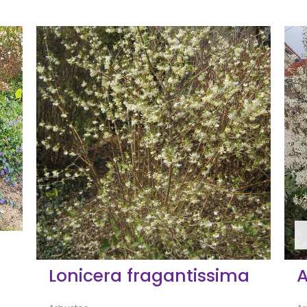
Lonicera fragantissima
A