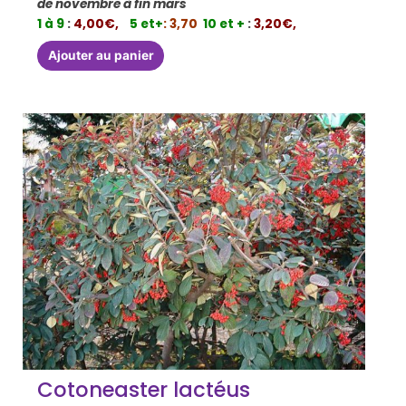
de novembre à fin mars
1 à 9
:
4,00€,
5 et+
: 3,70
10 et +
:
3,20€,
Ajouter au panier
Cotoneaster lactéus