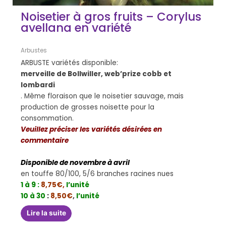
Noisetier à gros fruits – Corylus
avellana en variété
Arbustes
ARBUSTE variétés disponible:
merveille de Bollwiller, web’prize cobb et
lombardi
. Même floraison que le noisetier sauvage, mais
production de grosses noisette pour la
consommation.
Veuillez préciser les variétés désirées en
commentaire
Disponible de novembre à avril
en touffe 80/100, 5/6 branches racines nues
1 à 9 :
8,75€
,
l’unité
10 à 30
:
8,50€
,
l’unité
Lire la suite