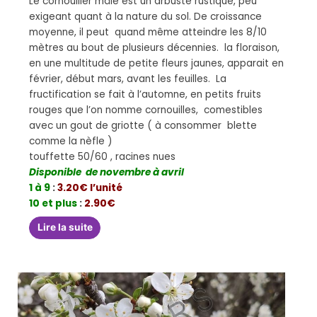
Le cornouiller mâle est un arbuste rustique, peu
exigeant quant à la nature du sol. De croissance
moyenne, il peut quand même atteindre les 8/10
mètres au bout de plusieurs décennies. la floraison,
en une multitude de petite fleurs jaunes, apparait en
février, début mars, avant les feuilles. La
fructification se fait à l’automne, en petits fruits
rouges que l’on nomme cornouilles, comestibles
avec un gout de griotte ( à consommer blette
comme la nèfle )
touffette 50/60 , racines nues
Disponible de novembre à avril
1 à 9
:
3.20€ l’unité
10 et plus
:
2.90€
Lire la suite