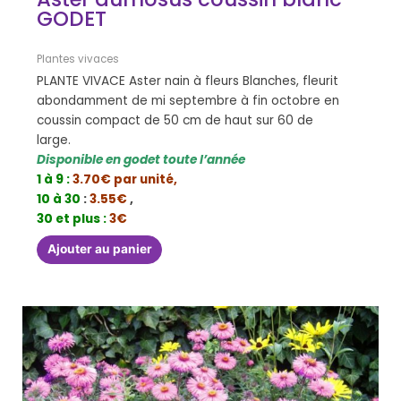
GODET
Plantes vivaces
PLANTE VIVACE Aster nain à fleurs Blanches, fleurit
abondamment de mi septembre à fin octobre en
coussin compact de 50 cm de haut sur 60 de
large.
Disponible en godet toute l’année
1 à 9 :
3.70€ par unité,
10 à 30
:
3.55€
,
30 et plus :
3€
Ajouter au panier