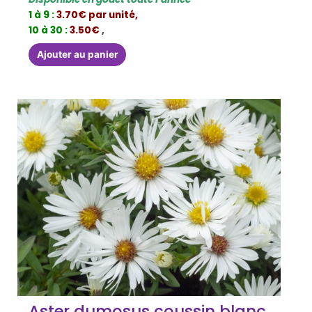
1 à 9 :
3.70€ par unité,
10 à 30 :
3.50€
,
Ajouter au panier
Aster dumosus coussin blanc