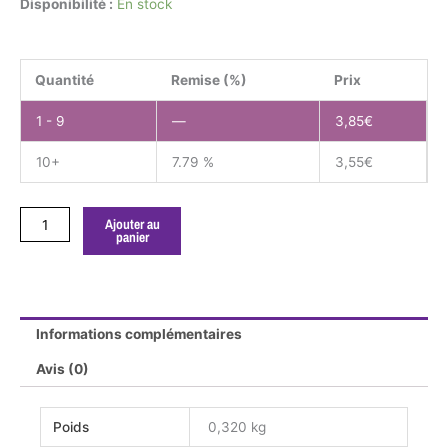
quantité
Disponibilité :
En stock
de
Delosperma
Nani
Quantité
Remise (%)
Prix
Forstman
GODET
1 - 9
—
3,85
€
10+
7.79 %
3,55
€
Ajouter au
panier
Informations complémentaires
Avis (0)
Poids
0,320 kg