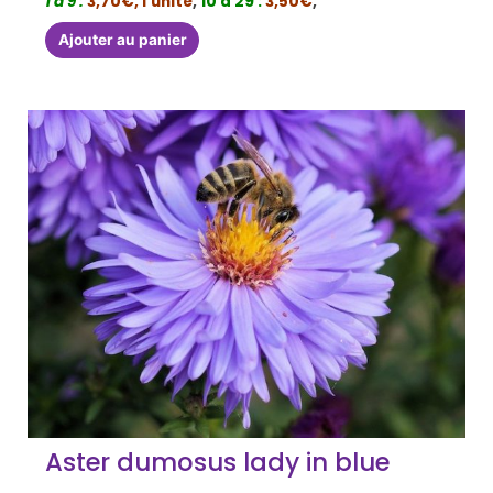
1 à 9 :
3,70€, l’unité
,
10 à 29 :
3,50€
,
Ajouter au panier
Aster dumosus lady in blue