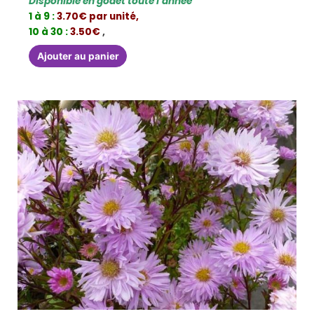
Disponible en godet toute l’année
1 à 9 :
3.70€ par unité,
10 à 30 :
3.50€
,
Ajouter au panier