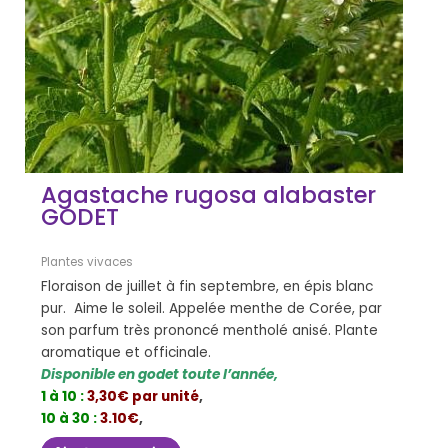
Agastache rugosa alabaster
GODET
Plantes vivaces
Floraison de juillet à fin septembre, en épis blanc
pur. Aime le soleil. Appelée menthe de Corée, par
son parfum très prononcé mentholé anisé. Plante
aromatique et officinale.
Disponible en godet toute l’année,
1 à 10 :
3,30€ par unité
,
10 à 30 :
3.10€
,