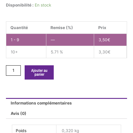
quantité
Disponibilité :
En stock
de
Coreopsis
grandiflora
Quantité
Remise (%)
Prix
sonnenkind
GODET
1 - 9
—
3,50
€
10+
5.71 %
3,30
€
Ajouter au
panier
Informations complémentaires
Avis (0)
Poids
0,320 kg