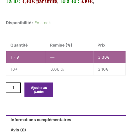
1 à 10 :
3,30€ par unité
,
10 à 30 :
3.10€
,
quantité
Disponibilité :
En stock
de
Agastache
rugosa
Quantité
Remise (%)
Prix
alabaster
GODET
1 - 9
—
3,30
€
10+
6.06 %
3,10
€
Ajouter au
panier
Informations complémentaires
Avis (0)