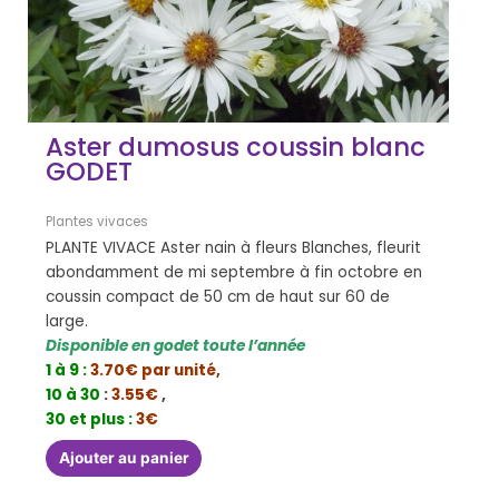
Aster dumosus coussin blanc
GODET
Plantes vivaces
PLANTE VIVACE Aster nain à fleurs Blanches, fleurit
abondamment de mi septembre à fin octobre en
coussin compact de 50 cm de haut sur 60 de
large.
Disponible en godet toute l’année
1 à 9 :
3.70€ par unité,
10 à 30
:
3.55€
,
30 et plus :
3€
Ajouter au panier