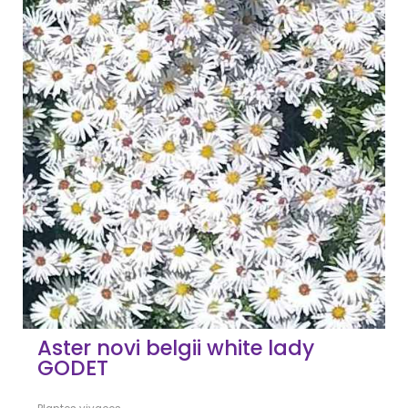
Aster novi belgii white lady
GODET