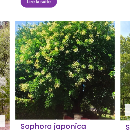
Lire la suite
Sophora japonica
S