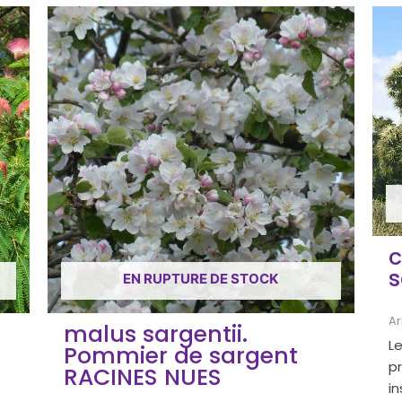
c
s
EN RUPTURE DE STOCK
Ar
malus sargentii.
Le
Pommier de sargent
pr
RACINES NUES
in