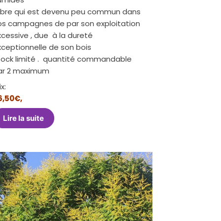
rbre qui est devenu peu commun dans
os campagnes de par son exploitation
cessive , due à la dureté
xceptionnelle de son bois
tock limité . quantité commandable
ar 2 maximum
ix:
6,50€,
Lire la suite