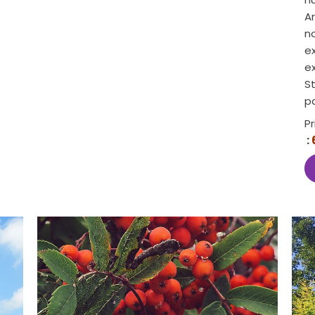
A
n
ex
e
S
p
Pr
: