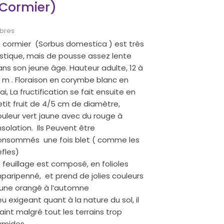
Cormier)
bres
e cormier (Sorbus domestica ) est très
ustique, mais de pousse assez lente
ns son jeune âge. Hauteur adulte, 12 à
 m . Floraison en corymbe blanc en
i, La fructification se fait ensuite en
tit fruit de 4/5 cm de diamètre,
ouleur vert jaune avec du rouge à
insolation. Ils Peuvent être
onsommés une fois blet ( comme les
èfles)
 feuillage est composé, en folioles
paripenné, et prend de jolies couleurs
aune orangé à l’automne
u exigeant quant à la nature du sol, il
aint malgré tout les terrains trop
umides