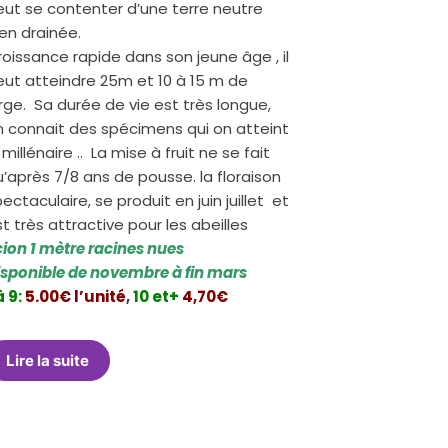
eut se contenter d’une terre neutre
en drainée.
oissance rapide dans son jeune âge , il
eut atteindre 25m et 10 à 15 m de
rge. Sa durée de vie est très longue,
n connait des spécimens qui on atteint
 millénaire .. La mise à fruit ne se fait
’après 7/8 ans de pousse. la floraison
ectaculaire, se produit en juin juillet et
t très attractive pour les abeilles
cion 1 mètre racines nues
isponible de novembre à fin mars
à 9:
5.00€ l’unité
,
10 et+
4,70€
Lire la suite