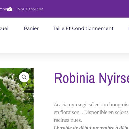
aône
Nous trouver
ueil
Panier
Taille Et Conditionnement
Robinia Nyirs
Acacia nyirsegi, sélection hongrois
en floraison . Disponible en scion
racines nues.
Livrable de début novembr