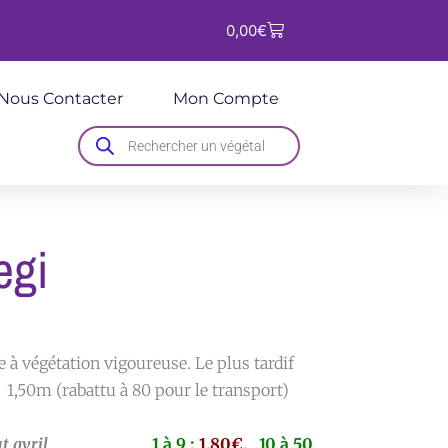
Panier
0,00
€
Nous Contacter
Mon Compte
Recherche
de
produits
egi
e à végétation vigoureuse. Le plus tardif
s 1,50m (rabattu à 80 pour le transport)
e à début avril
1 à 9 :
1,80€,
10 à 50