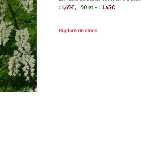
:
1,65€,
50 et +
:
1,45€
Rupture de stock