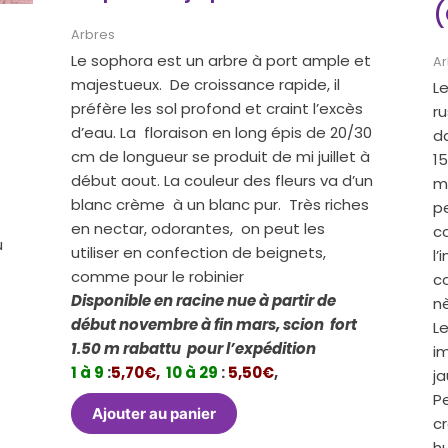
(
Arbres
Le sophora est un arbre à port ample et
Ar
majestueux. De croissance rapide, il
L
préfère les sol profond et craint l’excès
r
d’eau. La floraison en long épis de 20/30
da
cm de longueur se produit de mi juillet à
15
début aout. La couleur des fleurs va d’un
ma
blanc crème à un blanc pur. Très riches
pe
en nectar, odorantes, on peut les
c
u
utiliser en confection de beignets,
l’
comme pour le robinier
c
Disponible en racine nue à partir de
n
début novembre à fin mars, scion fort
Le
1.50 m rabattu pour l’expédition
im
1 à 9
:
5,70€,
10 à 29
:
5,50€
,
j
Pe
Ajouter au panier
cr
h