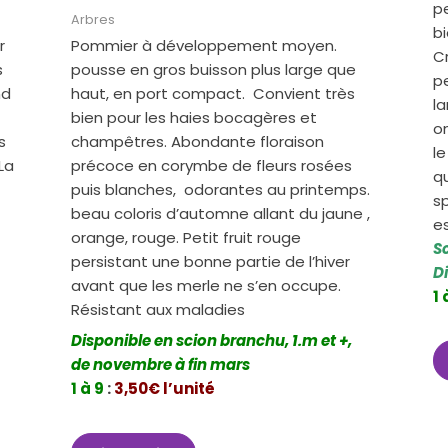
p
Arbres
bi
r
Pommier à développement moyen.
Cr
s
pousse en gros buisson plus large que
p
nd
haut, en port compact. Convient très
la
bien pour les haies bocagères et
o
s
champêtres. Abondante floraison
le
 La
précoce en corymbe de fleurs rosées
qu
puis blanches, odorantes au printemps.
sp
beau coloris d’automne allant du jaune ,
es
orange, rouge. Petit fruit rouge
S
persistant une bonne partie de l’hiver
D
avant que les merle ne s’en occupe.
1 
Résistant aux maladies
Disponible en scion branchu, 1.m et +,
de novembre à fin mars
1 à 9
:
3,50€ l’unité