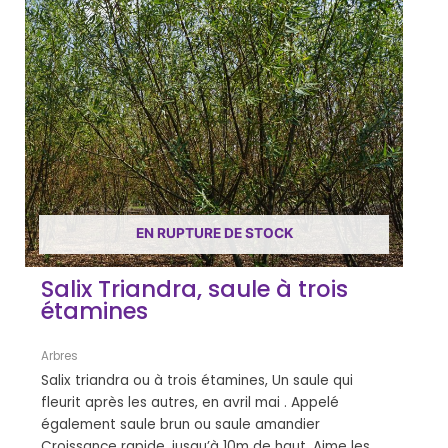
EN RUPTURE DE STOCK
Salix Triandra, saule à trois
étamines
Arbres
Salix triandra ou à trois étamines, Un saule qui
fleurit après les autres, en avril mai . Appelé
également saule brun ou saule amandier
Croissance rapide, jusqu’à 10m de haut. Aime les