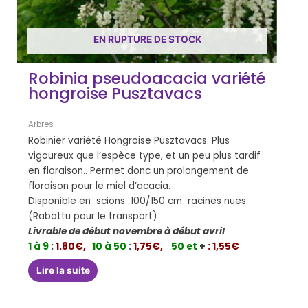
EN RUPTURE DE STOCK
Robinia pseudoacacia variété
hongroise Pusztavacs
Arbres
Robinier variété Hongroise Pusztavacs. Plus
vigoureux que l’espèce type, et un peu plus tardif
en floraison.. Permet donc un prolongement de
floraison pour le miel d’acacia.
Disponible en scions 100/150 cm racines nues.
(Rabattu pour le transport)
Livrable de début novembre à début avril
1 à 9
:
1.80€,
10 à 50
:
1,75€,
50 et
+
: 1,55€
Lire la suite