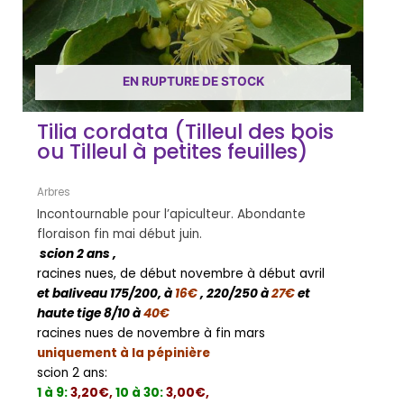
EN RUPTURE DE STOCK
Tilia cordata (Tilleul des bois
ou Tilleul à petites feuilles)
Arbres
Incontournable pour l’apiculteur. Abondante
floraison fin mai début juin.
scion 2 ans ,
racines nues, de début novembre à début avril
et baliveau 175/200, à
16€
, 220/250 à
27€
et
haute tige 8/10 à
40€
racines nues de novembre à fin mars
uniquement à la pépinière
scion 2 ans:
1 à 9:
3,20€,
10 à 30:
3,00€,