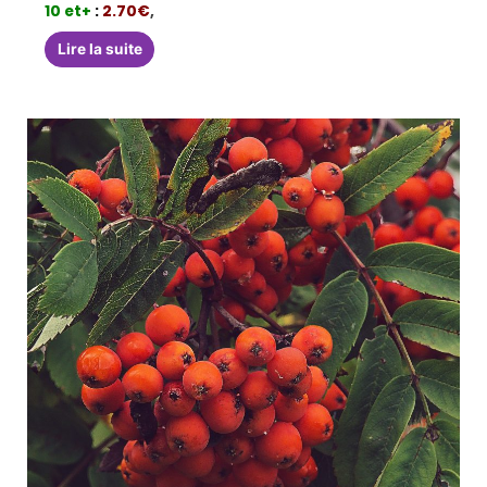
10 et+
:
2.70€
,
Lire la suite