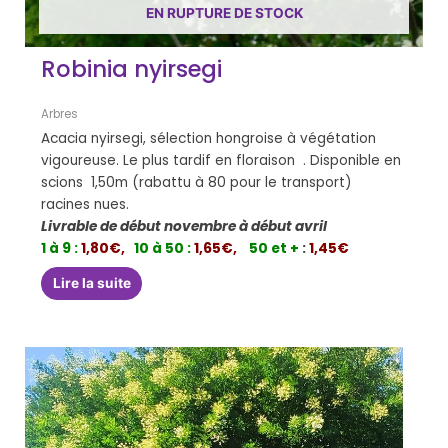
EN RUPTURE DE STOCK
Robinia nyirsegi
Arbres
Acacia nyirsegi, sélection hongroise à végétation
vigoureuse. Le plus tardif en floraison . Disponible en
scions 1,50m (rabattu à 80 pour le transport)
racines nues.
Livrable de début novembre à début avril
1 à 9 :
1,80€,
10 à 50 :
1,65€,
50 et +
:
1,45€
Lire la suite