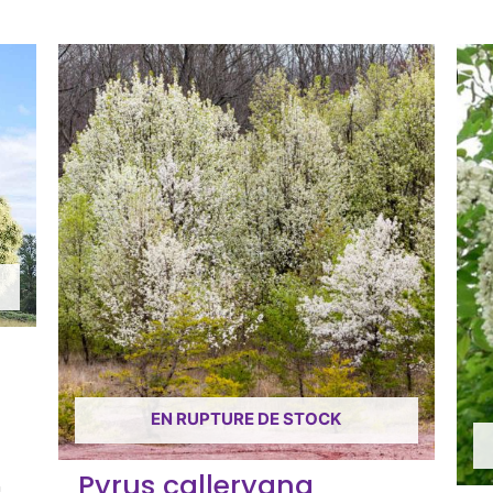
EN RUPTURE DE STOCK
Pyrus calleryana
n