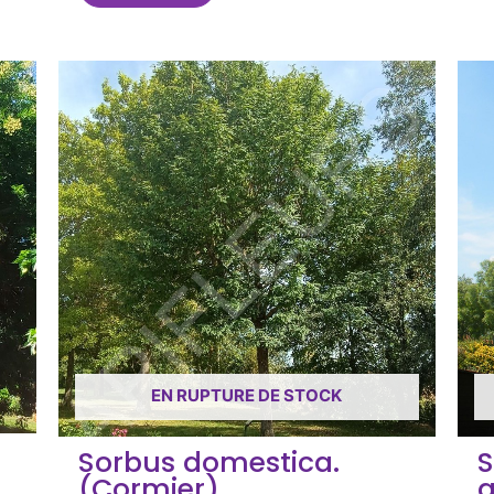
EN RUPTURE DE STOCK
Sorbus domestica.
S
(Cormier)
a