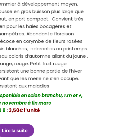
ommier à développement moyen.
ousse en gros buisson plus large que
aut, en port compact. Convient très
ien pour les haies bocagères et
hampêtres. Abondante floraison
récoce en corymbe de fleurs rosées
uis blanches, odorantes au printemps.
au coloris d’automne allant du jaune ,
ange, rouge. Petit fruit rouge
rsistant une bonne partie de l’hiver
vant que les merle ne s’en occupe.
ésistant aux maladies
sponible en scion branchu, 1.m et +,
e novembre à fin mars
à 9
:
3,50€ l’unité
Lire la suite