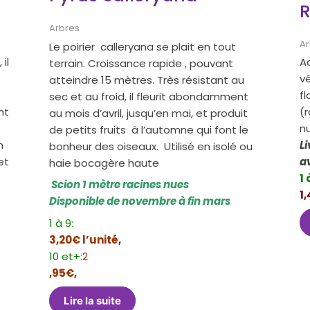
R
Arbres
Ar
Le poirier calleryana se plait en tout
Ac
il
terrain. Croissance rapide , pouvant
vé
atteindre 15 mètres. Très résistant au
fl
sec et au froid, il fleurit abondamment
(r
nt
au mois d’avril, jusqu’en mai, et produit
n
de petits fruits à l’automne qui font le
L
n
bonheur des oiseaux. Utilisé en isolé ou
et
haie bocagère haute
1 
Scion 1 mètre racines nues
1
Disponible de novembre à fin mars
1 à 9:
3,20€ l’unité
,
10 et+
:2
,95€,
Lire la suite