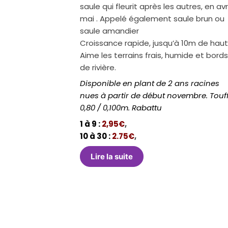
saule qui fleurit après les autres, en avri
mai . Appelé également saule brun ou
saule amandier
Croissance rapide, jusqu’à 10m de haut
Aime les terrains frais, humide et bord
de rivière.
Disponible en plant de 2 ans racines
nues à partir de début novembre. Touf
0,80 / 0,100m. Rabattu
1 à 9 :
2,95€
,
10 à 30 :
2.75€
,
Lire la suite