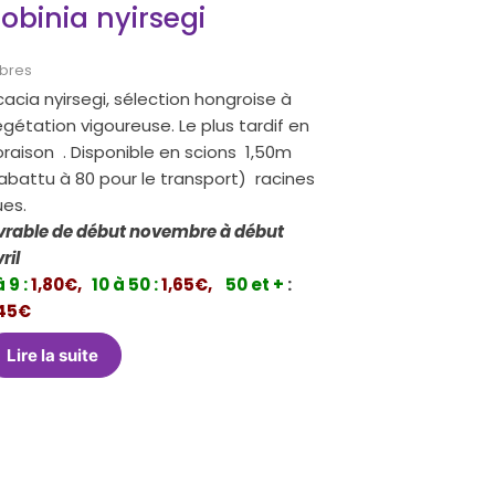
obinia nyirsegi
bres
acia nyirsegi, sélection hongroise à
gétation vigoureuse. Le plus tardif en
oraison . Disponible en scions 1,50m
abattu à 80 pour le transport) racines
ues.
ivrable de début novembre à début
avril
à 9 :
1,80€,
10 à 50 :
1,65€,
50 et +
:
,45€
Lire la suite