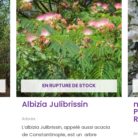
EN RUPTURE DE STOCK
Albizia Julibrissin
m
P
R
Arbres
L’albizia Julibrissin, appelé aussi acacia
Ar
de Constantinople, est un arbre