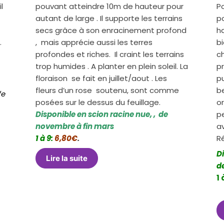
l
pouvant atteindre 10m de hauteur pour
P
autant de large . Il supporte les terrains
p
secs grâce à son enracinement profond
h
.
, mais apprécie aussi les terres
b
s
profondes et riches. Il craint les terrains
c
trop humides . A planter en plein soleil. La
p
floraison se fait en juillet/aout . Les
p
fleurs d’un rose soutenu, sont comme
be
fe
posées sur le dessus du feuillage.
or
Disponible en scion racine nue, , de
pe
novembre à fin mars
a
1 à 9:
6,80€
.
R
Di
Lire la suite
d
1 