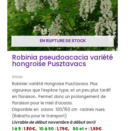
EN RUPTURE DE STOCK
Robinia pseudoacacia variété
hongroise Pusztavacs
Arbres
Robinier variété Hongroise Pusztavacs. Plus
vigoureux que l’espèce type, et un peu plus tardif
en floraison.. Permet donc un prolongement de
floraison pour le miel d’acacia.
Disponible en scions 100/150 cm racines nues.
(Rabattu pour le transport)
Livrable de début novembre à début avril
1 à 9
:
1.80€,
10 à 50
:
1,75€,
50 et
+
: 1,55€