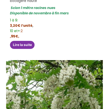
bocagère haute
Scion 1 mètre racines nues
Disponible de novembre à fin mars
1 à 9:
3,20€ l’unité
,
10 et+
:2
,95€,
Lire la suite