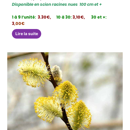
Disponible en scion racines nues 100 cm et +
1 à 9 l’unité:
3.30€,
10 à 30:
3,10€,
30 et +:
3
,00€
Lire la suite