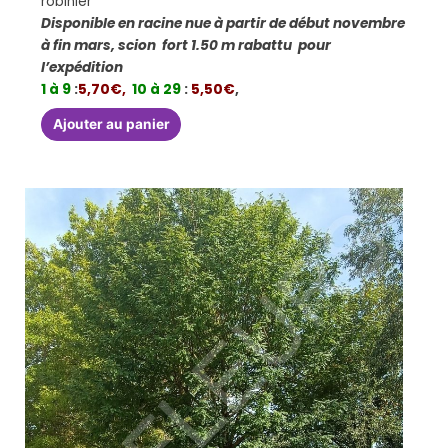
robinier
Disponible en racine nue à partir de début novembre
à fin mars, scion fort 1.50 m rabattu pour
l’expédition
1 à 9
:
5,70€,
10 à 29
:
5,50€
,
Ajouter au panier