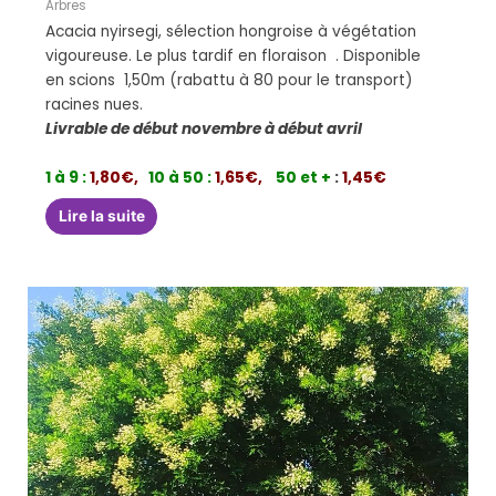
Arbres
Acacia nyirsegi, sélection hongroise à végétation
vigoureuse. Le plus tardif en floraison . Disponible
en scions 1,50m (rabattu à 80 pour le transport)
racines nues.
Livrable de début novembre à début avril
1 à 9 :
1,80€,
10 à 50 :
1,65€,
50 et +
:
1,45€
Lire la suite