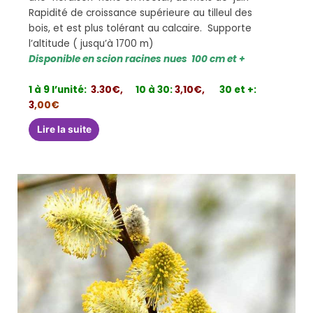
Rapidité de croissance supérieure au tilleul des
bois, et est plus tolérant au calcaire. Supporte
l’altitude ( jusqu’à 1700 m)
Disponible en scion racines nues 100 cm et +
1 à 9 l’unité:
3.30€,
10 à 30:
3,10€,
30 et +:
3
,00€
Lire la suite