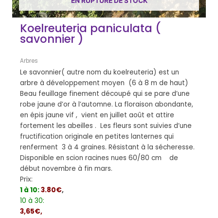
EN RUPTURE DE STOCK
Koelreuteria paniculata (
savonnier )
Arbres
Le savonnier( autre nom du koelreuteria) est un
arbre à développement moyen (6 à 8 m de haut)
Beau feuillage finement découpé qui se pare d’une
robe jaune d’or à l’automne. La floraison abondante,
en épis jaune vif , vient en juillet août et attire
fortement les abeilles . Les fleurs sont suivies d’une
fructification originale en petites lanternes qui
renferment 3 à 4 graines. Résistant à la sécheresse.
Disponible en scion racines nues 60/80 cm de
début novembre à fin mars.
Prix:
1 à 10:
3.80€
,
10 à 30:
3,65€,