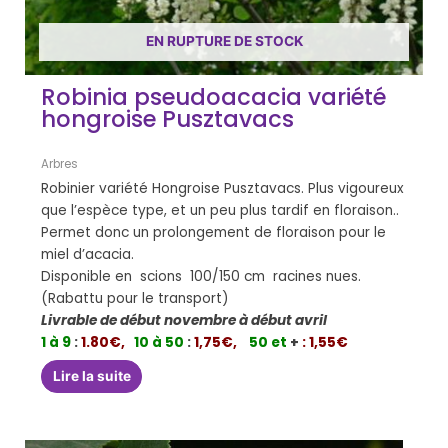
EN RUPTURE DE STOCK
Robinia pseudoacacia variété
hongroise Pusztavacs
Arbres
Robinier variété Hongroise Pusztavacs. Plus vigoureux
que l’espèce type, et un peu plus tardif en floraison..
Permet donc un prolongement de floraison pour le
miel d’acacia.
Disponible en scions 100/150 cm racines nues.
(Rabattu pour le transport)
Livrable de début novembre à début avril
1 à 9
:
1.80€,
10 à 50
:
1,75€,
50 et
+
: 1,55€
Lire la suite