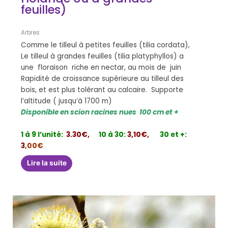
feuilles)
Arbres
Comme le tilleul à petites feuilles (tilia cordata),
Le tilleul à grandes feuilles (tilia platyphyllos) a
une floraison riche en nectar, au mois de juin
Rapidité de croissance supérieure au tilleul des
bois, et est plus tolérant au calcaire. Supporte
l’altitude ( jusqu’à 1700 m)
Disponible en scion racines nues 100 cm et +
1 à 9 l’unité:
3.30€,
10 à 30:
3,10€,
30 et +:
3
,00€
Lire la suite