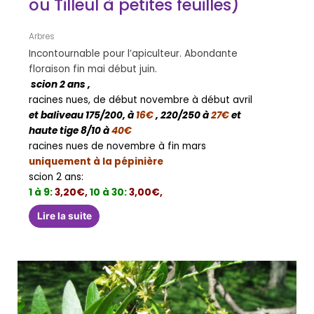
ou Tilleul à petites feuilles)
Arbres
Incontournable pour l’apiculteur. Abondante
floraison fin mai début juin.
scion 2 ans ,
racines nues, de début novembre à début avril
et baliveau 175/200, à
16€
, 220/250 à
27€
et
haute tige 8/10 à
40€
racines nues de novembre à fin mars
uniquement à la pépinière
scion 2 ans:
1 à 9:
3,20€,
10 à 30:
3,00€,
Lire la suite