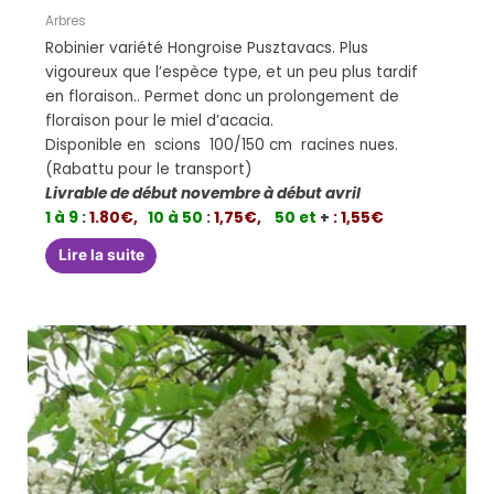
Arbres
Robinier variété Hongroise Pusztavacs. Plus
vigoureux que l’espèce type, et un peu plus tardif
en floraison.. Permet donc un prolongement de
floraison pour le miel d’acacia.
Disponible en scions 100/150 cm racines nues.
(Rabattu pour le transport)
Livrable de début novembre à début avril
1 à 9
:
1.80€,
10 à 50
:
1,75€,
50 et
+
: 1,55€
Lire la suite