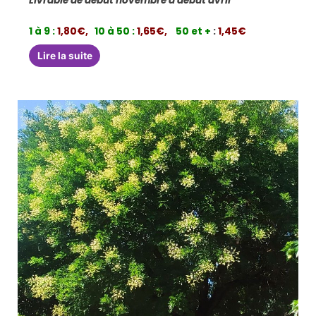
Livrable de début novembre à début avril
1 à 9 :
1,80€,
10 à 50 :
1,65€,
50 et +
:
1,45€
Lire la suite