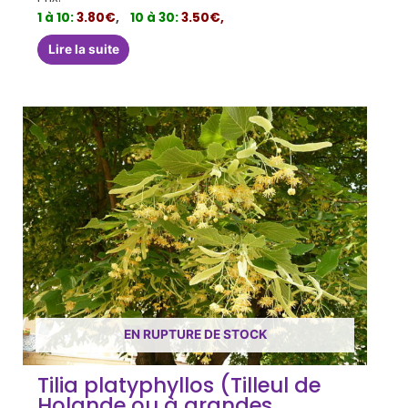
1 à 10:
3.80€
,
10 à 30:
3.50€,
Lire la suite
EN RUPTURE DE STOCK
Tilia platyphyllos (Tilleul de
Holande ou à grandes