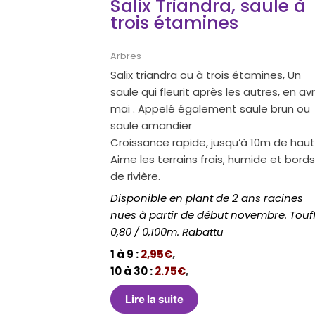
Salix Triandra, saule à
trois étamines
Arbres
Salix triandra ou à trois étamines, Un
saule qui fleurit après les autres, en avri
mai . Appelé également saule brun ou
saule amandier
Croissance rapide, jusqu’à 10m de haut
Aime les terrains frais, humide et bord
de rivière.
Disponible en plant de 2 ans racines
nues à partir de début novembre. Touf
0,80 / 0,100m. Rabattu
1 à 9 :
2,95€
,
10 à 30 :
2.75€
,
Lire la suite