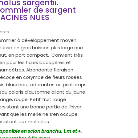
alus sargentii.
ommier de sargent
ACINES NUES
bres
ommier à développement moyen.
ousse en gros buisson plus large que
aut, en port compact. Convient très
ien pour les haies bocagères et
hampêtres. Abondante floraison
récoce en corymbe de fleurs rosées
uis blanches, odorantes au printemps.
au coloris d’automne allant du jaune ,
ange, rouge. Petit fruit rouge
rsistant une bonne partie de l’hiver
vant que les merle ne s’en occupe.
ésistant aux maladies
sponible en scion branchu, 1.m et +,