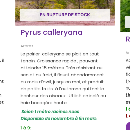
EN RUPTURE DE STOCK
Pyrus calleryana
n
R
Arbres
Ar
Le poirier calleryana se plait en tout
Ac
il
terrain. Croissance rapide , pouvant
vé
atteindre 15 mètres. Très résistant au
fl
sec et au froid, il fleurit abondamment
(r
nt
au mois d’avril, jusqu’en mai, et produit
n
de petits fruits à l’automne qui font le
L
n
bonheur des oiseaux. Utilisé en isolé ou
et
haie bocagère haute
1 
Scion 1 mètre racines nues
1
Disponible de novembre à fin mars
1 à 9: