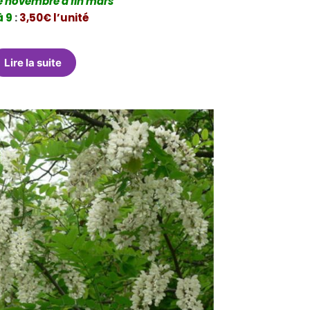
e novembre à fin mars
à 9
:
3,50€ l’unité
Lire la suite