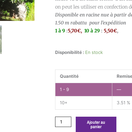
on peut les utiliser en confection 
Disponible en racine nue à partir 
1.50 m rabattu pour l’expédition
1 à 9
:
5,70€,
10 à 29
:
5,50€
,
quantité
Disponibilité :
En stock
de
Sophora
japonica
Quantité
Remise
1 - 9
—
10+
3.51 %
Ajouter au
panier