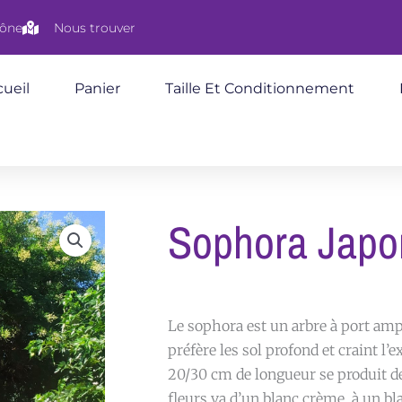
aône
Nous trouver
ueil
Panier
Taille Et Conditionnement
Sophora Japo
Le sophora est un arbre à port amp
préfère les sol profond et craint l’
20/30 cm de longueur se produit de 
fleurs va d’un blanc crème à un bl