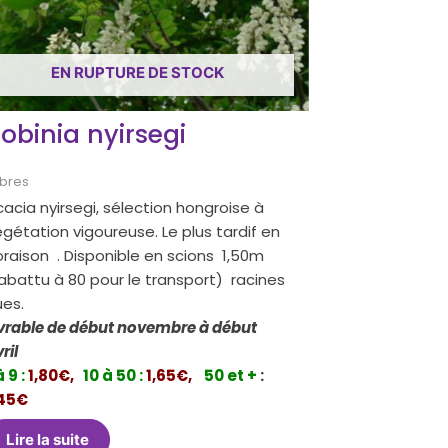
EN RUPTURE DE STOCK
obinia nyirsegi
bres
acia nyirsegi, sélection hongroise à
gétation vigoureuse. Le plus tardif en
oraison . Disponible en scions 1,50m
abattu à 80 pour le transport) racines
ues.
ivrable de début novembre à début
avril
à 9 :
1,80€,
10 à 50 :
1,65€,
50 et +
:
,45€
Lire la suite