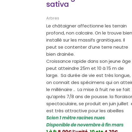
sativa
Arbres
Le châtaigner affectionne les terrain
profond, non calcaire. On le trouve bie
installé sur les massifs granitiques. Il
peut se contenter d’une terre neutre
bien drainée.
Croissance rapide dans son jeune âge , 
peut atteindre 25m et 10 à 15 m de
large. Sa durée de vie est très longue,
on connait des spécimens qui on attei
le millénaire .. La mise à fruit ne se fait
qu’après 7/8 ans de pousse. la floraiso
spectaculaire, se produit en juin juillet 
est très attractive pour les abeilles
Scion 1 mètre racines nues
Disponible de novembre à fin mars
1 à 9:
5.00€ l’unité
,
10 et+
4,70€