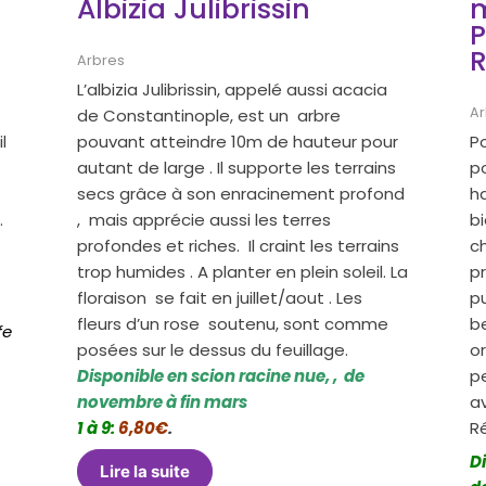
Albizia Julibrissin
m
P
R
Arbres
L’albizia Julibrissin, appelé aussi acacia
Ar
de Constantinople, est un arbre
l
pouvant atteindre 10m de hauteur pour
P
autant de large . Il supporte les terrains
p
secs grâce à son enracinement profond
h
.
, mais apprécie aussi les terres
b
s
profondes et riches. Il craint les terrains
c
trop humides . A planter en plein soleil. La
p
floraison se fait en juillet/aout . Les
p
fleurs d’un rose soutenu, sont comme
be
fe
posées sur le dessus du feuillage.
or
Disponible en scion racine nue, , de
pe
novembre à fin mars
a
1 à 9:
6,80€
.
R
Di
Lire la suite