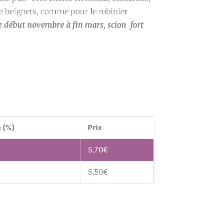
de beignets, comme pour le robinier
de début novembre à fin mars, scion fort
 (%)
Prix
5,70
€
5,50
€