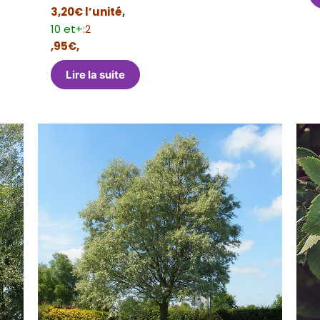
3,20€ l’unité
,
10 et+
:2
,95€,
Lire la suite