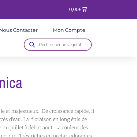
Panier
0,00
€
Nous Contacter
Mon Compte
Recherche
de
produits
nica
le et majestueux. De croissance rapide, il
excès d’eau. La floraison en long épis de
mi juillet à début aout. La couleur des
anc pur. Très riches en nectar, odorantes,