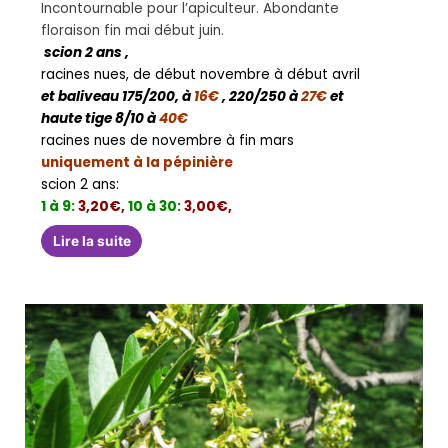
Incontournable pour l’apiculteur. Abondante
floraison fin mai début juin.
scion 2 ans ,
racines nues, de début novembre à début avril
et baliveau 175/200, à
16€
, 220/250 à
27€
et
haute tige 8/10 à
40€
racines nues de novembre à fin mars
uniquement à la pépinière
scion 2 ans:
1 à 9:
3,20€,
10 à 30:
3,00€,
Lire la suite