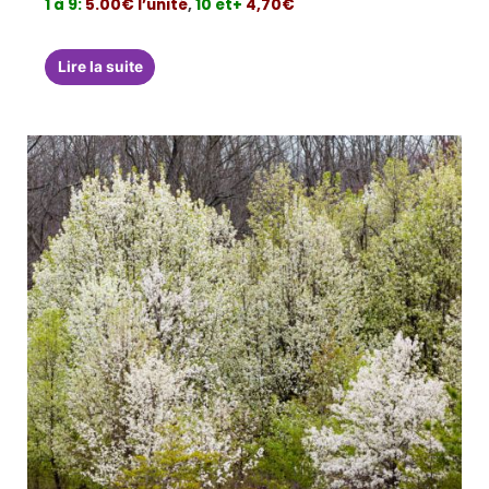
1 à 9:
5.00€ l’unité
,
10 et+
4,70€
Lire la suite