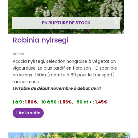
EN RUPTURE DE STOCK
Robinia nyirsegi
Arbres
Acacia nyirsegi, sélection hongroise à végétation
vigoureuse. Le plus tardif en floraison . Disponible
en scions 1,50m (rabattu à 80 pour le transport)
racines nues.
Livrable de début novembre à début avril
1 à 9 :
1,80€,
10 à 50 :
1,65€,
50 et +
:
1,45€
Lire la suite