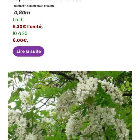
scion racines nues
0,80m
1 à 9:
6,30€ l’unité
,
10 à 30:
6,00€,
Lire la suite