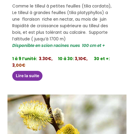
Comme le tilleul à petites feuilles (tilia cordata),
Le tilleul à grandes feuilles (tilia platyphyllos) a
une floraison riche en nectar, au mois de juin
Rapidité de croissance supérieure au tilleul des
bois, et est plus tolérant au calcaire. Supporte
l’altitude ( jusqu’à 1700 m)
Disponible en scion racines nues 100 cm et +
1 à 9 l’unité:
3.30€,
10 à 30:
3,10€,
30 et +:
3
,00€
Lire la suite