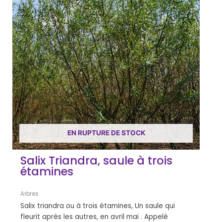
EN RUPTURE DE STOCK
Salix Triandra, saule à trois
étamines
Arbres
Salix triandra ou à trois étamines, Un saule qui
fleurit après les autres, en avril mai . Appelé