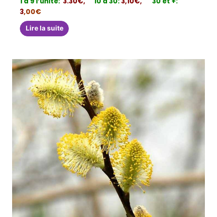
1 à 9 l’unité:
3.30€,
10 à 30:
3,10€,
30 et +:
3
,00€
Lire la suite