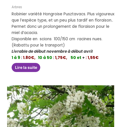
Arbres
Robinier variété Hongroise Pusztavacs. Plus vigoureux
que l’espèce type, et un peu plus tardif en floraison..
Permet donc un prolongement de floraison pour le
miel d’acacia.
Disponible en scions 100/150 cm racines nues.
(Rabattu pour le transport)
Livrable de début novembre à début avril
1 à 9
:
1.80€,
10 à 50
:
1,75€,
50 et
+
: 1,55€
Lire la suite