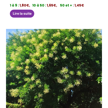
1 à 9 :
1,80€,
10 à 50 :
1,65€,
50 et +
:
1,45€
Lire la suite