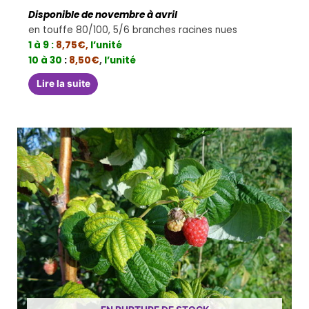
Disponible de novembre à avril
en touffe 80/100, 5/6 branches racines nues
1 à 9 :
8,75€
,
l’unité
10 à 30
:
8,50€
,
l’unité
Lire la suite