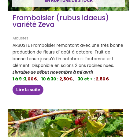
EN RUPTURE DE STOCK
Framboisier (rubus idaeus)
variété Zeva
Arbustes
ARBUSTE Framboisier remontant avec une très bonne
production de fleurs d’ août à octobre. Fruit de
bonne tenue jusqu’à fin octobre si l’automne est
clément. Disponible en scions 2 ans racines nues.
Livrable de début novembre à mi avril
1 à 9 :
3
,00€
,
10 à 30 :
2,80€
,
30 et +
:
2,60€
Lire la suite