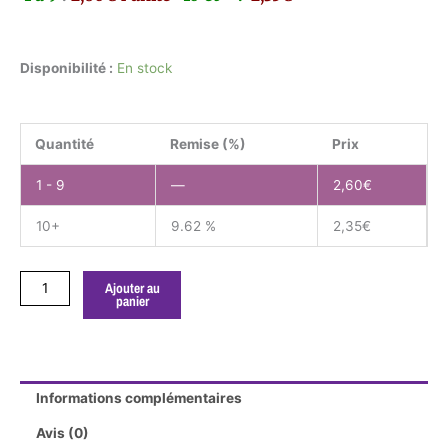
quantité
Disponibilité :
En stock
de
Ligustrum
sinensis.
Quantité
Remise (%)
Prix
Troène
de
1 - 9
—
2,60
€
Chine
10+
9.62 %
2,35
€
Ajouter au
panier
Informations complémentaires
Avis (0)