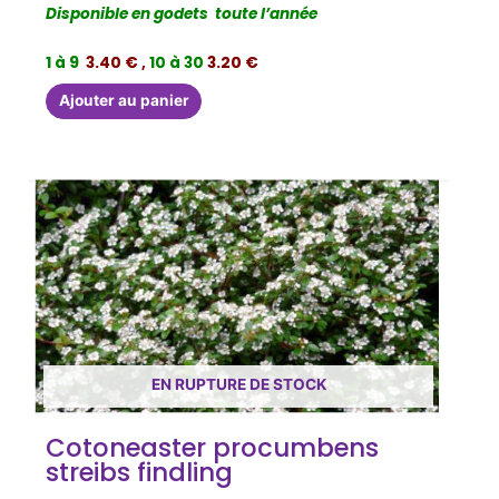
Disponible en godets toute l’année
1 à 9
3.40 € ,
10 à 30
3.20 €
Ajouter au panier
EN RUPTURE DE STOCK
Cotoneaster procumbens
streibs findling