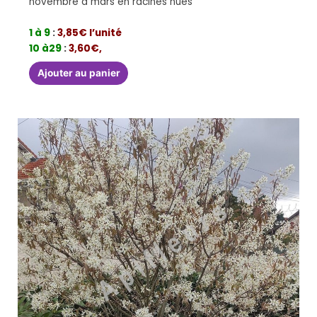
novembre à mars en racines nues
1 à 9
:
3,85€ l’unité
10 à29
:
3,60€,
Ajouter au panier