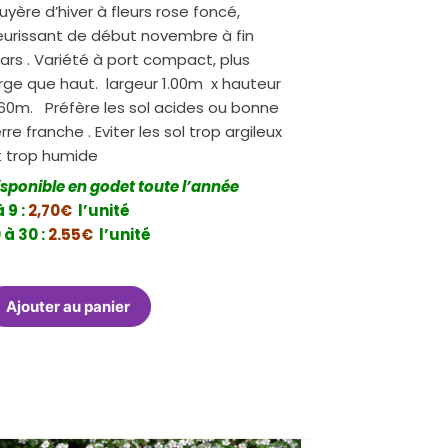
uyère d’hiver à fleurs rose foncé,
leurissant de début novembre à fin
ars . Variété à port compact, plus
arge que haut. largeur 1.00m x hauteur
.60m. Préfère les sol acides ou bonne
rre franche . Eviter les sol trop argileux
t trop humide
isponible en godet toute l’année
à 9 :
2,70€
l’unité
 à 30 :
2.55€
l’unité
Ajouter au panier