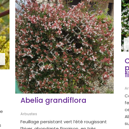
C
p
f
Ar
C
Abelia grandiflora
fe
ce
re
Arbustes
A
Feuillage persistant vert l’été rougissant
su
s
l’hiver, abondante floraison en très