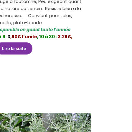
ouge à l’automne, Peu exigeant quant
la nature du terrain. Résiste bien à la
ècheresse. Convient pour talus,
caille, plate-bande
isponible en godet toute l’année
à 9
:3
,50€ l’unité
,
10 à 30 :
3.25€
,
Lire la suite