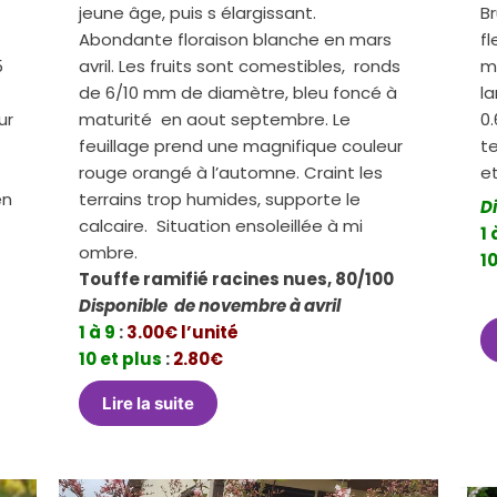
jeune âge, puis s élargissant.
Br
Abondante floraison blanche en mars
f
5
avril. Les fruits sont comestibles, ronds
m
de 6/10 mm de diamètre, bleu foncé à
l
ur
maturité en aout septembre. Le
0
feuillage prend une magnifique couleur
te
rouge orangé à l’automne. Craint les
e
en
terrains trop humides, supporte le
D
calcaire. Situation ensoleillée à mi
1 
ombre.
10
Touffe ramifié racines nues, 80/100
Disponible de novembre à avril
1 à 9
:
3.00€ l’unité
10 et plus
:
2.80€
Lire la suite