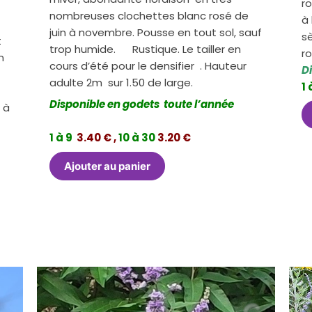
r
nombreuses clochettes blanc rosé de
à 
juin à novembre. Pousse en tout sol, sauf
s
t
trop humide. Rustique. Le tailler en
ro
n
cours d’été pour le densifier . Hauteur
D
adulte 2m sur 1.50 de large.
1 
Disponible en godets toute l’année
 à
1 à 9
3.40 € ,
10 à 30
3.20 €
Ajouter au panier