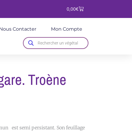
Panier
0,00
€
Nous Contacter
Mon Compte
Recherche
de
produits
gare. Troène
un est semi persistant. Son feuillage