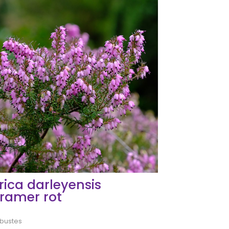
rica darleyensis
ramer rot
bustes