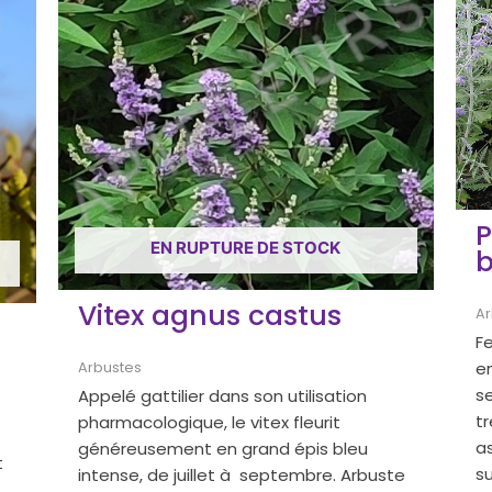
P
EN RUPTURE DE STOCK
b
Vitex agnus castus
Ar
Fe
en
Arbustes
s
Appelé gattilier dans son utilisation
tr
pharmacologique, le vitex fleurit
as
généreusement en grand épis bleu
t
su
intense, de juillet à septembre. Arbuste