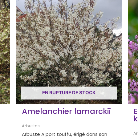
EN RUPTURE DE STOCK
a
Amelanchier lamarckii
E
k
Arbustes
Ar
Arbuste A port touffu, érigé dans son