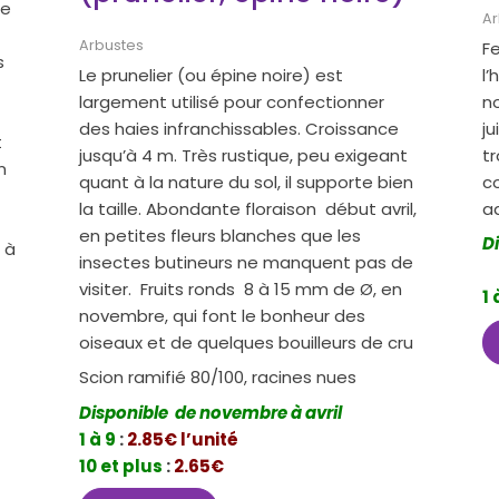
re
Ar
Arbustes
Fe
s
Le prunelier (ou épine noire) est
l’
largement utilisé pour confectionner
n
des haies infranchissables. Croissance
ju
t
jusqu’à 4 m. Très rustique, peu exigeant
t
n
quant à la nature du sol, il supporte bien
co
la taille. Abondante floraison début avril,
ad
en petites fleurs blanches que les
D
 à
insectes butineurs ne manquent pas de
visiter. Fruits ronds 8 à 15 mm de Ø, en
1 
novembre, qui font le bonheur des
oiseaux et de quelques bouilleurs de cru
Scion ramifié 80/100, racines nues
Disponible de novembre à avril
1 à 9
:
2.85€ l’unité
10 et plus
:
2.65€