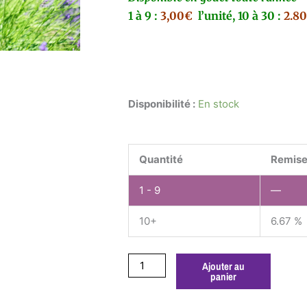
1 à 9 :
3,00€
l’unité,
10 à 30 :
2.8
quantité
Disponibilité :
En stock
de
Lavandula
dutch
Quantité
Remise
lavender
1 - 9
—
10+
6.67 %
Ajouter au
panier