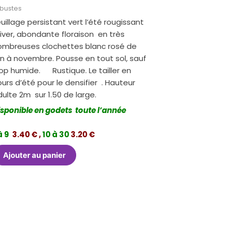
bustes
uillage persistant vert l’été rougissant
hiver, abondante floraison en très
ombreuses clochettes blanc rosé de
in à novembre. Pousse en tout sol, sauf
rop humide. Rustique. Le tailler en
urs d’été pour le densifier . Hauteur
ulte 2m sur 1.50 de large.
isponible en godets toute l’année
à 9
3.40 € ,
10 à 30
3.20 €
Ajouter au panier