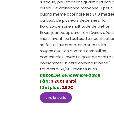
rustique, peu exigeant quant à la natu
du sol. De croissance moyenne, il peut
quand même atteindre les 8/10 mètre
au bout de plusieurs décennies. la
floraison, en une multitude de petite
fleurs jaunes, apparait en février, débu
mars, avant les feuilles. La fructificatio
se fait à l’automne, en petits fruits
rouges que l’on nomme cornouilles,
comestibles avec un gout de griotte (
consommer blette comme la nèfle )
touffette 50/60 , racines nues
Disponible de novembre à avril
1 à 9
:
3.20€ l’unité
10 et plus
:
2.90€
Lire la suite