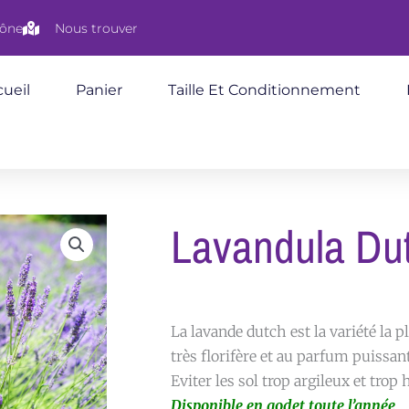
aône
Nous trouver
ueil
Panier
Taille Et Conditionnement
Lavandula Du
La lavande dutch est la variété la p
très florifère et au parfum puissan
Eviter les sol trop argileux et tro
Disponible en godet toute l’année