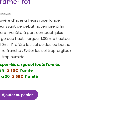
ramer rot
bustes
uyère d’hiver à fleurs rose foncé,
leurissant de début novembre à fin
ars . Variété à port compact, plus
arge que haut. largeur 1.00m x hauteur
.60m. Préfère les sol acides ou bonne
rre franche . Eviter les sol trop argileux
t trop humide
isponible en godet toute l’année
à 9 :
2,70€
l’unité
 à 30 :
2.55€
l’unité
Ajouter au panier