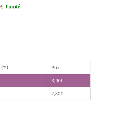
0€
l’unité
 (%)
Prix
3,00
€
2,80
€