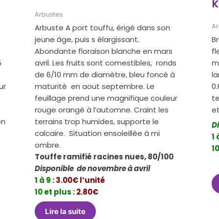
k
Arbustes
Ar
Arbuste A port touffu, érigé dans son
jeune âge, puis s élargissant.
Br
Abondante floraison blanche en mars
f
5
avril. Les fruits sont comestibles, ronds
m
de 6/10 mm de diamètre, bleu foncé à
l
ur
maturité en aout septembre. Le
0
feuillage prend une magnifique couleur
te
rouge orangé à l’automne. Craint les
e
en
terrains trop humides, supporte le
D
calcaire. Situation ensoleillée à mi
1 
ombre.
10
Touffe ramifié racines nues, 80/100
Disponible de novembre à avril
1 à 9
:
3.00€ l’unité
10 et plus
:
2.80€
Lire la suite