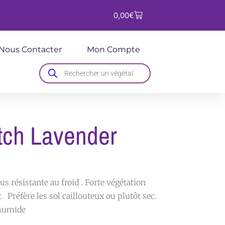
Panier
0,00
€
Nous Contacter
Mon Compte
Recherche
de
produits
tch Lavender
lus résistante au froid . Forte végétation
t Préfère les sol caillouteux ou plutôt sec.
p humide