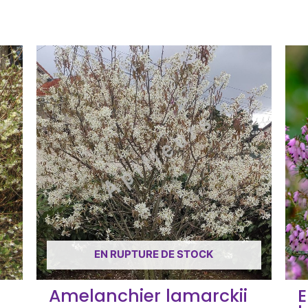
EN RUPTURE DE STOCK
a
Amelanchier lamarckii
E