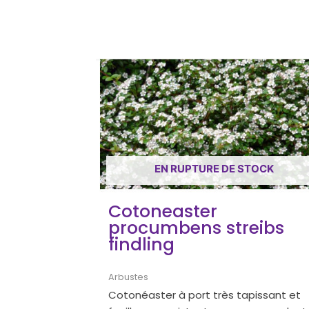
EN RUPTURE DE STOCK
Cotoneaster
procumbens streibs
findling
Arbustes
Cotonéaster à port très tapissant et