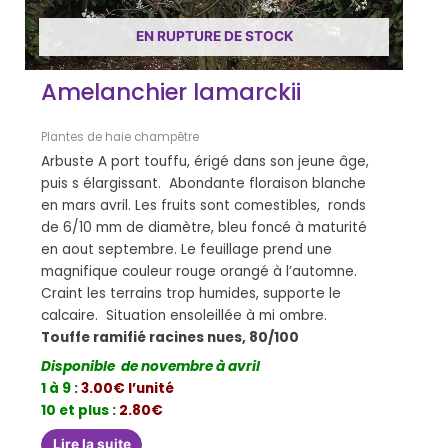
EN RUPTURE DE STOCK
Amelanchier lamarckii
Plantes de haie champêtre
Arbuste A port touffu, érigé dans son jeune âge,
puis s élargissant. Abondante floraison blanche
en mars avril. Les fruits sont comestibles, ronds
de 6/10 mm de diamètre, bleu foncé à maturité
en aout septembre. Le feuillage prend une
magnifique couleur rouge orangé à l’automne.
Craint les terrains trop humides, supporte le
calcaire. Situation ensoleillée à mi ombre.
Touffe ramifié racines nues, 80/100
Disponible de novembre à avril
1 à 9
:
3.00€ l’unité
10 et plus
:
2.80€
Lire la suite