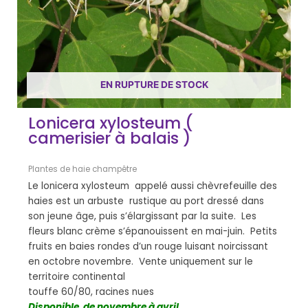
EN RUPTURE DE STOCK
Lonicera xylosteum (
camerisier à balais )
Plantes de haie champêtre
Le lonicera xylosteum appelé aussi chèvrefeuille des
haies est un arbuste rustique au port dressé dans
son jeune âge, puis s’élargissant par la suite. Les
fleurs blanc crème s’épanouissent en mai-juin. Petits
fruits en baies rondes d’un rouge luisant noircissant
en octobre novembre. Vente uniquement sur le
territoire continental
touffe 60/80, racines nues
Disponible de novembre à avril