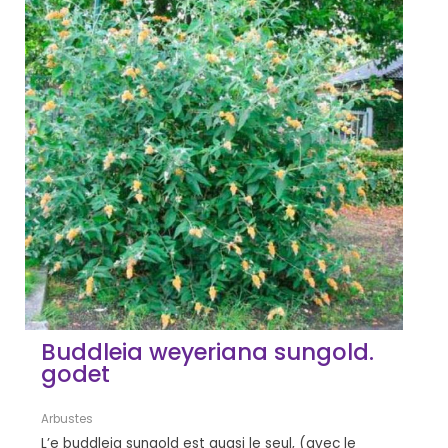
Buddleia weyeriana sungold.
godet
Arbustes
L’e buddleia sungold est quasi le seul, (avec le