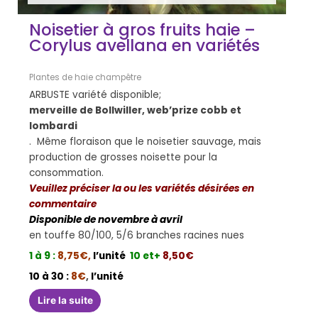
Noisetier à gros fruits haie –
Corylus avellana en variétés
Plantes de haie champêtre
ARBUSTE variété disponible;
merveille de Bollwiller, web’prize cobb et
lombardi
. Même floraison que le noisetier sauvage, mais
production de grosses noisette pour la
consommation.
Veuillez préciser la ou les variétés désirées en
commentaire
Disponible de novembre à avril
en touffe 80/100, 5/6 branches racines nues
1 à 9
:
8,75€
,
l’unité
10 et+
8,50€
10 à 30 :
8€
,
l’unité
Lire la suite