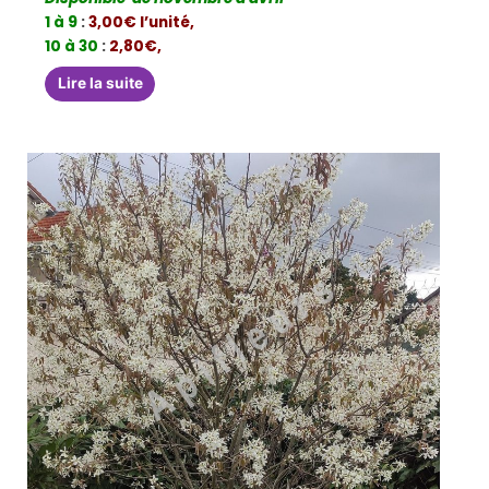
1 à 9
:
3,00€ l’unité,
10 à 30
:
2,80€,
Lire la suite