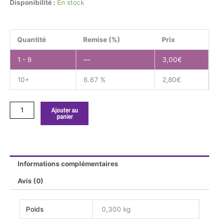
quantité
Disponibilité :
En stock
de
Thymus
vulgaris,
Quantité
Remise (%)
Prix
Thym
commun
1 - 9
—
3,00
€
10+
6.67 %
2,80
€
Ajouter au
panier
Informations complémentaires
Avis (0)
Poids
0,300 kg