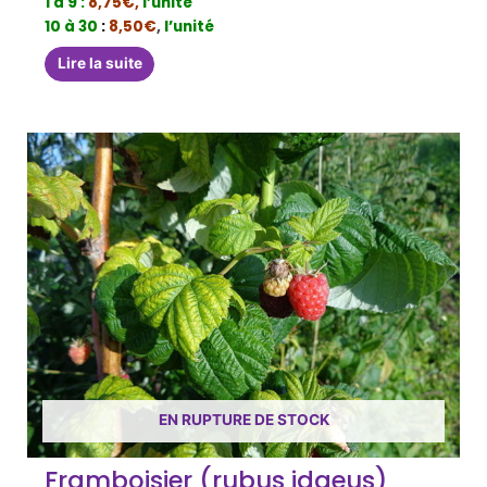
1 à 9 :
8,75€
,
l’unité
10 à 30
:
8,50€
,
l’unité
Lire la suite
EN RUPTURE DE STOCK
Framboisier (rubus idaeus)