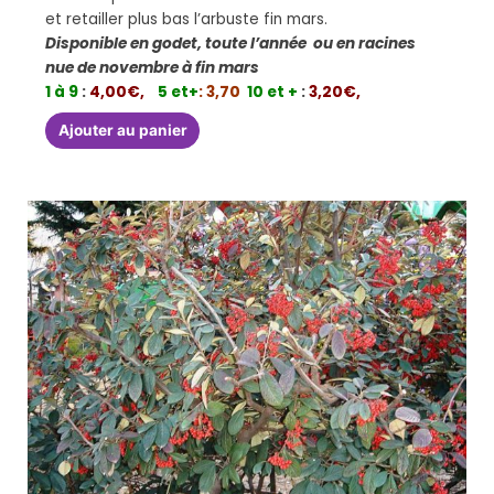
et retailler plus bas l’arbuste fin mars.
Disponible en godet, toute l’année ou en racines
nue de novembre à fin mars
1 à 9
:
4,00€,
5 et+
: 3,70
10 et +
:
3,20€,
Ajouter au panier