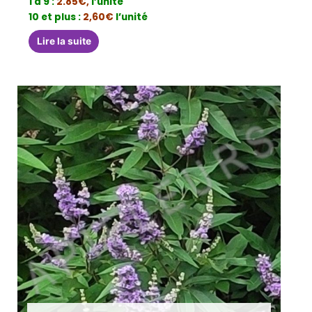
1 à 9 :
2.85€,
l’unité
10 et plus :
2,60€
l’unité
Lire la suite