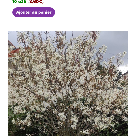
10 à29
:
3,60€,
Ajouter au panier